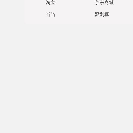
淘宝
京东商城
当当
聚划算