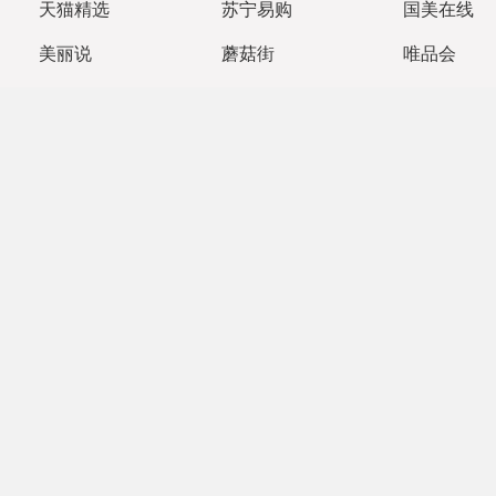
天猫精选
苏宁易购
国美在线
美丽说
蘑菇街
唯品会